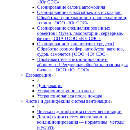
«Юг СЭС»
Озонирование салона автомобиля
Озонирование сельхозобъектов и складов |
Обработка зернохранилищ, овощехранилищ,
теплиц | ООО «Юг СЭС»
Озонирование специализированных
объектов | Музеи, лаборатории, серверные,
фитнес, СПА | ООО «Юг СЭС»
Озонирование транспортных средств |
Обработка озоном фур, автобусов, вагонов,
судов, самолетов | ООО «Юг СЭС»
Профилактическое озонирование и
абонемент | Регулярная обработка озоном для
бизнеса | ООО «Юг СЭС»
Дезодарация
Дезодарация
Устранение трупного запаха
Устранение запаха после пожара
Чистка и дезинфекция систем вентиляции
Чистка и дезинфекция систем вентиляции
Дезинфекция систем вентиляции и
кондиционирования — нормативы, методы
и услуги