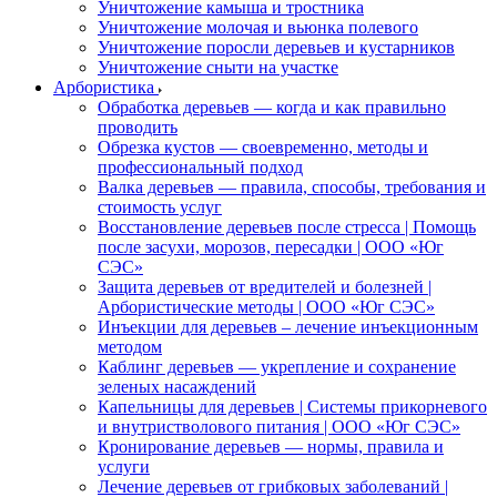
Уничтожение камыша и тростника
Уничтожение молочая и вьюнка полевого
Уничтожение поросли деревьев и кустарников
Уничтожение сныти на участке
Арбористика
Обработка деревьев — когда и как правильно
проводить
Обрезка кустов — своевременно, методы и
профессиональный подход
Валка деревьев — правила, способы, требования и
стоимость услуг
Восстановление деревьев после стресса | Помощь
после засухи, морозов, пересадки | ООО «Юг
СЭС»
Защита деревьев от вредителей и болезней |
Арбористические методы | ООО «Юг СЭС»
Инъекции для деревьев – лечение инъекционным
методом
Каблинг деревьев — укрепление и сохранение
зеленых насаждений
Капельницы для деревьев | Системы прикорневого
и внутристволового питания | ООО «Юг СЭС»
Кронирование деревьев — нормы, правила и
услуги
Лечение деревьев от грибковых заболеваний |