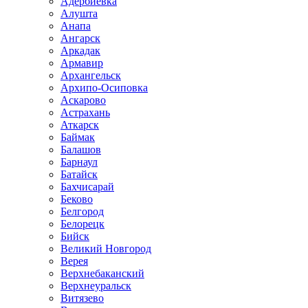
Адербиевка
Алушта
Анапа
Ангарск
Аркадак
Армавир
Архангельск
Архипо-Осиповка
Аскарово
Астрахань
Аткарск
Баймак
Балашов
Барнаул
Батайск
Бахчисарай
Беково
Белгород
Белорецк
Бийск
Великий Новгород
Верея
Верхнебаканский
Верхнеуральск
Витязево