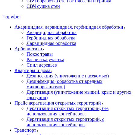
СВЧ обработка стен от плесени и грибка
СВЧ сушка стен
Тарифы
Акарицидная, ларвицидная, гербицидная обработки
Акарицидная обработка
Гербицидная обработка
Ларвицидная обработка
Арбористика
Покос травы
Расчистка участка
Спил деревьев
Квартиры и дома
Дезинсекция (уничтожение насекомых)
Дезинфекция (обработка от вредных
микроорганизмов)
Дератизация (уничтожение мышей, крыс и других
грызунов)
Прайс дератизация открытых территорий
Дератизация открытых территорий, без
использования контейнеров.
Дератизация открытых территорий, с
использования контейнеров
Транспорт