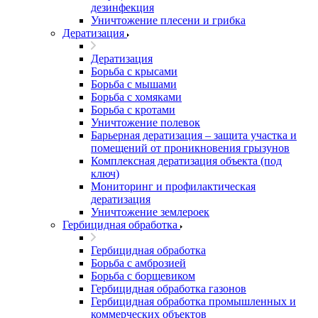
дезинфекция
Уничтожение плесени и грибка
Дератизация
Дератизация
Борьба с крысами
Борьба с мышами
Борьба с хомяками
Борьба с кротами
Уничтожение полевок
Барьерная дератизация – защита участка и
помещений от проникновения грызунов
Комплексная дератизация объекта (под
ключ)
Мониторинг и профилактическая
дератизация
Уничтожение землероек
Гербицидная обработка
Гербицидная обработка
Борьба с амброзией
Борьба с борщевиком
Гербицидная обработка газонов
Гербицидная обработка промышленных и
коммерческих объектов