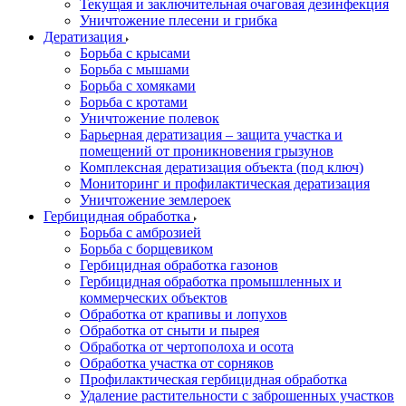
Текущая и заключительная очаговая дезинфекция
Уничтожение плесени и грибка
Дератизация
Борьба с крысами
Борьба с мышами
Борьба с хомяками
Борьба с кротами
Уничтожение полевок
Барьерная дератизация – защита участка и
помещений от проникновения грызунов
Комплексная дератизация объекта (под ключ)
Мониторинг и профилактическая дератизация
Уничтожение землероек
Гербицидная обработка
Борьба с амброзией
Борьба с борщевиком
Гербицидная обработка газонов
Гербицидная обработка промышленных и
коммерческих объектов
Обработка от крапивы и лопухов
Обработка от сныти и пырея
Обработка от чертополоха и осота
Обработка участка от сорняков
Профилактическая гербицидная обработка
Удаление растительности с заброшенных участков