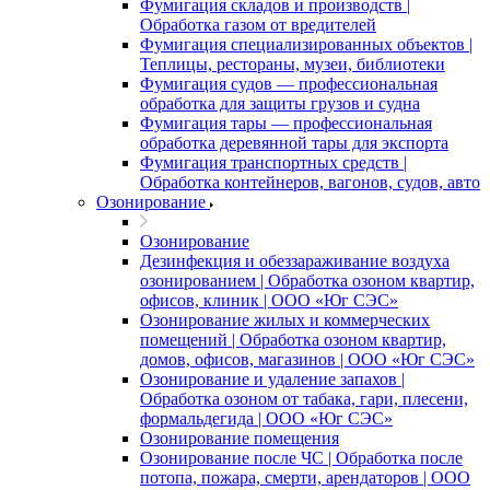
Фумигация складов и производств |
Обработка газом от вредителей
Фумигация специализированных объектов |
Теплицы, рестораны, музеи, библиотеки
Фумигация судов — профессиональная
обработка для защиты грузов и судна
Фумигация тары — профессиональная
обработка деревянной тары для экспорта
Фумигация транспортных средств |
Обработка контейнеров, вагонов, судов, авто
Озонирование
Озонирование
Дезинфекция и обеззараживание воздуха
озонированием | Обработка озоном квартир,
офисов, клиник | ООО «Юг СЭС»
Озонирование жилых и коммерческих
помещений | Обработка озоном квартир,
домов, офисов, магазинов | ООО «Юг СЭС»
Озонирование и удаление запахов |
Обработка озоном от табака, гари, плесени,
формальдегида | ООО «Юг СЭС»
Озонирование помещения
Озонирование после ЧС | Обработка после
потопа, пожара, смерти, арендаторов | ООО