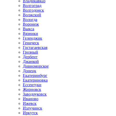
Владикавказ
Волгоград
Волгодонск
Волжский
Вологда
Воронеж
Выкса
Вязники
Геленджик
Геническ
Гостагаевская
Грозный
Дербент
Джанкой
Дивноморское
Донецк
Екатеринбург
Екатериновка
Ессентуки
Жирновск
Заводоуковск
Иваново
Ижевск
Излучинск
Иркутск