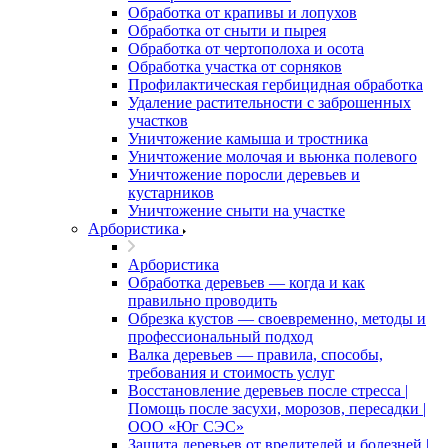
Обработка от крапивы и лопухов
Обработка от сныти и пырея
Обработка от чертополоха и осота
Обработка участка от сорняков
Профилактическая гербицидная обработка
Удаление растительности с заброшенных
участков
Уничтожение камыша и тростника
Уничтожение молочая и вьюнка полевого
Уничтожение поросли деревьев и
кустарников
Уничтожение сныти на участке
Арбористика
Арбористика
Обработка деревьев — когда и как
правильно проводить
Обрезка кустов — своевременно, методы и
профессиональный подход
Валка деревьев — правила, способы,
требования и стоимость услуг
Восстановление деревьев после стресса |
Помощь после засухи, морозов, пересадки |
ООО «Юг СЭС»
Защита деревьев от вредителей и болезней |