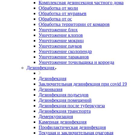
Комплексная дезинсекция частного дома
Обработка от моли
Обработка от муравьев
Обработка от ос
Обработка территории от комаров
Уничтожение блох
Уничтожение клопов
Уничтожение мокриц
Уничтожение пауков
Уничтожение сколопендр
Уничтожение тараканов
Уничтожение точильщика и короеда
Дезинфекция
Дезинфекция
Заключительная дезинфекция при covid 19
Дезинвазия
Дезинфекция подъездов
Дезинфекция помещений
Дезинфекция после туберкулеза
Дезинфекция транспорта
Демеркуризация
Камерная дезинфекция
Профилактическая дезинфекция
Текущая и заключительная очаговая