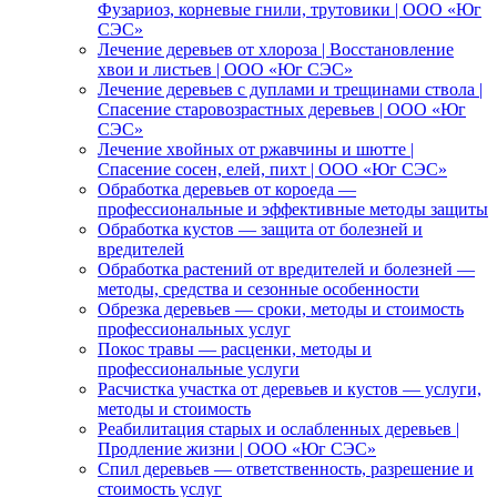
Фузариоз, корневые гнили, трутовики | ООО «Юг
СЭС»
Лечение деревьев от хлороза | Восстановление
хвои и листьев | ООО «Юг СЭС»
Лечение деревьев с дуплами и трещинами ствола |
Спасение старовозрастных деревьев | ООО «Юг
СЭС»
Лечение хвойных от ржавчины и шютте |
Спасение сосен, елей, пихт | ООО «Юг СЭС»
Обработка деревьев от короеда —
профессиональные и эффективные методы защиты
Обработка кустов — защита от болезней и
вредителей
Обработка растений от вредителей и болезней —
методы, средства и сезонные особенности
Обрезка деревьев — сроки, методы и стоимость
профессиональных услуг
Покос травы — расценки, методы и
профессиональные услуги
Расчистка участка от деревьев и кустов — услуги,
методы и стоимость
Реабилитация старых и ослабленных деревьев |
Продление жизни | ООО «Юг СЭС»
Спил деревьев — ответственность, разрешение и
стоимость услуг