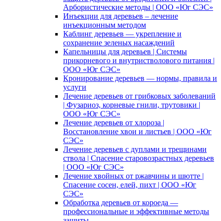
Арбористические методы | ООО «Юг СЭС»
Инъекции для деревьев – лечение
инъекционным методом
Каблинг деревьев — укрепление и
сохранение зеленых насаждений
Капельницы для деревьев | Системы
прикорневого и внутристволового питания |
ООО «Юг СЭС»
Кронирование деревьев — нормы, правила и
услуги
Лечение деревьев от грибковых заболеваний
| Фузариоз, корневые гнили, трутовики |
ООО «Юг СЭС»
Лечение деревьев от хлороза |
Восстановление хвои и листьев | ООО «Юг
СЭС»
Лечение деревьев с дуплами и трещинами
ствола | Спасение старовозрастных деревьев
| ООО «Юг СЭС»
Лечение хвойных от ржавчины и шютте |
Спасение сосен, елей, пихт | ООО «Юг
СЭС»
Обработка деревьев от короеда —
профессиональные и эффективные методы
защиты