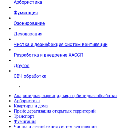
Арбористика
Фумигация
Озонирование
Дезодарация
Чистка и дезинфекция систем вентиляции
Разработка и внедрение ХАССП
Другое
СВЧ обработка
Тарифы
Акарицидная, ларвицидная, гербицидная обработки
Арбористика
Квартиры и дома
Прайс дератизация открытых территорий
Транспорт
Фумигация
Чистка и дезинфекция систем вентиляции