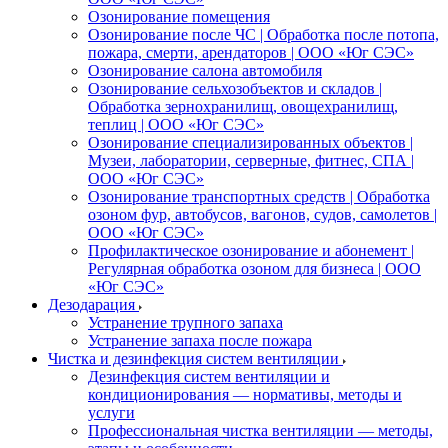
Озонирование помещения
Озонирование после ЧС | Обработка после потопа,
пожара, смерти, арендаторов | ООО «Юг СЭС»
Озонирование салона автомобиля
Озонирование сельхозобъектов и складов |
Обработка зернохранилищ, овощехранилищ,
теплиц | ООО «Юг СЭС»
Озонирование специализированных объектов |
Музеи, лаборатории, серверные, фитнес, СПА |
ООО «Юг СЭС»
Озонирование транспортных средств | Обработка
озоном фур, автобусов, вагонов, судов, самолетов |
ООО «Юг СЭС»
Профилактическое озонирование и абонемент |
Регулярная обработка озоном для бизнеса | ООО
«Юг СЭС»
Дезодарация
Устранение трупного запаха
Устранение запаха после пожара
Чистка и дезинфекция систем вентиляции
Дезинфекция систем вентиляции и
кондиционирования — нормативы, методы и
услуги
Профессиональная чистка вентиляции — методы,