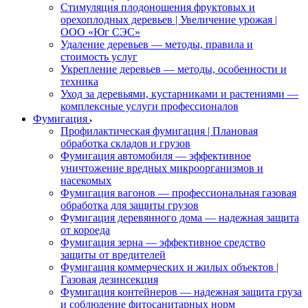
Стимуляция плодоношения фруктовых и
орехоплодных деревьев | Увеличение урожая |
ООО «Юг СЭС»
Удаление деревьев — методы, правила и
стоимость услуг
Укрепление деревьев — методы, особенности и
техника
Уход за деревьями, кустарниками и растениями —
комплексные услуги профессионалов
Фумигация
Профилактическая фумигация | Плановая
обработка складов и грузов
Фумигация автомобиля — эффективное
уничтожение вредных микроорганизмов и
насекомых
Фумигация вагонов — профессиональная газовая
обработка для защиты грузов
Фумигация деревянного дома — надежная защита
от короеда
Фумигация зерна — эффективное средство
защиты от вредителей
Фумигация коммерческих и жилых объектов |
Газовая дезинсекция
Фумигация контейнеров — надежная защита груза
и соблюдение фитосанитарных норм