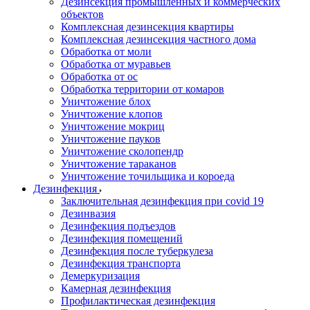
Дезинсекция промышленных и коммерческих
объектов
Комплексная дезинсекция квартиры
Комплексная дезинсекция частного дома
Обработка от моли
Обработка от муравьев
Обработка от ос
Обработка территории от комаров
Уничтожение блох
Уничтожение клопов
Уничтожение мокриц
Уничтожение пауков
Уничтожение сколопендр
Уничтожение тараканов
Уничтожение точильщика и короеда
Дезинфекция
Заключительная дезинфекция при covid 19
Дезинвазия
Дезинфекция подъездов
Дезинфекция помещений
Дезинфекция после туберкулеза
Дезинфекция транспорта
Демеркуризация
Камерная дезинфекция
Профилактическая дезинфекция