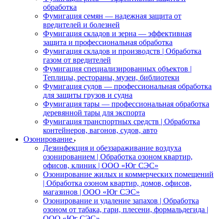
обработка
Фумигация семян — надежная защита от
вредителей и болезней
Фумигация складов и зерна — эффективная
защита и профессиональная обработка
Фумигация складов и производств | Обработка
газом от вредителей
Фумигация специализированных объектов |
Теплицы, рестораны, музеи, библиотеки
Фумигация судов — профессиональная обработка
для защиты грузов и судна
Фумигация тары — профессиональная обработка
деревянной тары для экспорта
Фумигация транспортных средств | Обработка
контейнеров, вагонов, судов, авто
Озонирование
Дезинфекция и обеззараживание воздуха
озонированием | Обработка озоном квартир,
офисов, клиник | ООО «Юг СЭС»
Озонирование жилых и коммерческих помещений
| Обработка озоном квартир, домов, офисов,
магазинов | ООО «Юг СЭС»
Озонирование и удаление запахов | Обработка
озоном от табака, гари, плесени, формальдегида |
ООО «Юг СЭС»