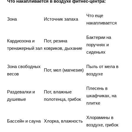
Что накапливается в воздухе фитнес-центра:
Что еще
Зона
Источник запаха
накапливается
Бактерии на
Кардиозона и
Пот, резина
поручнях и
тренажерный зал
ковриков, дыхание
сиденьях
Зона свободных
Пыль от мела в
Пот, мел (магнезия)
весов
воздухе
Плесень в
Раздевалки и
Пот, влажные
шкафчиках, на
душевые
полотенца, грибок
плитке
Хлорамины в
Бассейн и сауна
Хлорка, влажность
воздухе, грибок