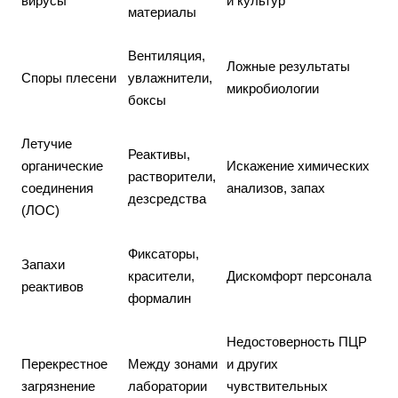
вирусы
и культур
материалы
Вентиляция,
Ложные результаты
Споры плесени
увлажнители,
микробиологии
боксы
Летучие
Реактивы,
органические
Искажение химических
растворители,
соединения
анализов, запах
дезсредства
(ЛОС)
Фиксаторы,
Запахи
красители,
Дискомфорт персонала
реактивов
формалин
Недостоверность ПЦР
Перекрестное
Между зонами
и других
загрязнение
лаборатории
чувствительных