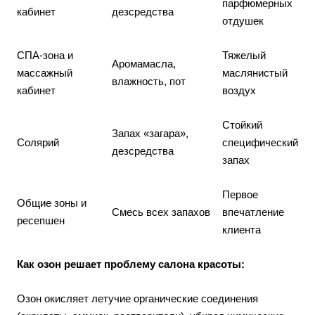
парфюмерных
кабинет
дезсредства
отдушек
СПА-зона и
Тяжелый
Аромамасла,
массажный
маслянистый
влажность, пот
кабинет
воздух
Стойкий
Запах «загара»,
Солярий
специфический
дезсредства
запах
Первое
Общие зоны и
Смесь всех запахов
впечатление
ресепшен
клиента
Как озон решает проблему салона красоты:
Озон окисляет летучие органические соединения