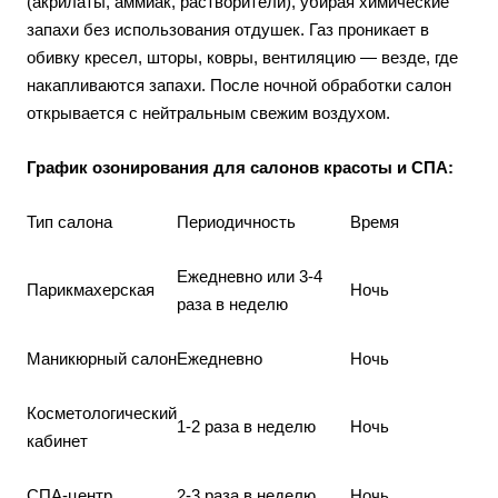
(акрилаты, аммиак, растворители), убирая химические
запахи без использования отдушек. Газ проникает в
обивку кресел, шторы, ковры, вентиляцию — везде, где
накапливаются запахи. После ночной обработки салон
открывается с нейтральным свежим воздухом.
График озонирования для салонов красоты и СПА:
Тип салона
Периодичность
Время
Ежедневно или 3-4
Парикмахерская
Ночь
раза в неделю
Маникюрный салон
Ежедневно
Ночь
Косметологический
1-2 раза в неделю
Ночь
кабинет
СПА-центр
2-3 раза в неделю
Ночь