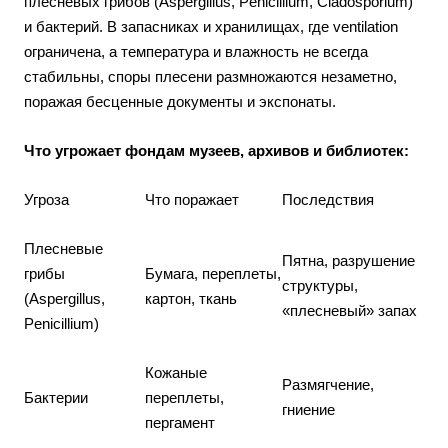
плесневых грибов (Aspergillus, Penicillium, Cladosporium)
и бактерий. В запасниках и хранилищах, где ventilation
ограничена, а температура и влажность не всегда
стабильны, споры плесени размножаются незаметно,
поражая бесценные документы и экспонаты.
Что угрожает фондам музеев, архивов и библиотек:
Угроза
Что поражает
Последствия
Плесневые
Пятна, разрушение
грибы
Бумага, переплеты,
структуры,
(Aspergillus,
картон, ткань
«плесневый» запах
Penicillium)
Кожаные
Размягчение,
Бактерии
переплеты,
гниение
пергамент