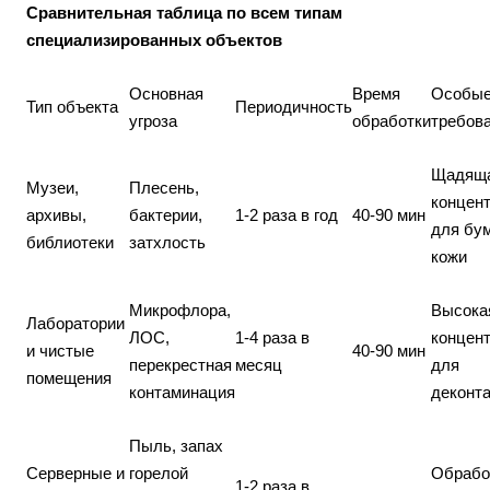
Сравнительная таблица по всем типам
специализированных объектов
Основная
Время
Особы
Тип объекта
Периодичность
угроза
обработки
требов
Щадящ
Музеи,
Плесень,
концен
архивы,
бактерии,
1-2 раза в год
40-90 мин
для бум
библиотеки
затхлость
кожи
Микрофлора,
Высока
Лаборатории
ЛОС,
1-4 раза в
концен
и чистые
40-90 мин
перекрестная
месяц
для
помещения
контаминация
деконт
Пыль, запах
Серверные и
горелой
Обрабо
1-2 раза в