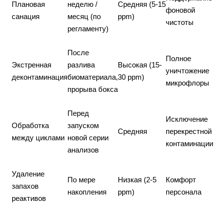
Плановая
неделю /
Средняя (5-15
фоновой
санация
месяц (по
ppm)
чистоты
регламенту)
После
Полное
Экстренная
разлива
Высокая (15-
уничтожение
деконтаминация
биоматериала,
30 ppm)
микрофлоры
прорыва бокса
Перед
Исключение
Обработка
запуском
Средняя
перекрестной
между циклами
новой серии
контаминации
анализов
Удаление
По мере
Низкая (2-5
Комфорт
запахов
накопления
ppm)
персонала
реактивов