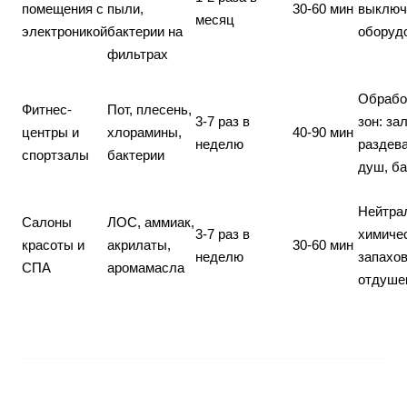
помещения с
пыли,
30-60 мин
выключ
месяц
электроникой
бактерии на
оборуд
фильтрах
Обрабо
Фитнес-
Пот, плесень,
3-7 раз в
зон: зал
центры и
хлорамины,
40-90 мин
неделю
раздева
спортзалы
бактерии
душ, б
Нейтра
Салоны
ЛОС, аммиак,
3-7 раз в
химиче
красоты и
акрилаты,
30-60 мин
неделю
запахов
СПА
аромамасла
отдуше