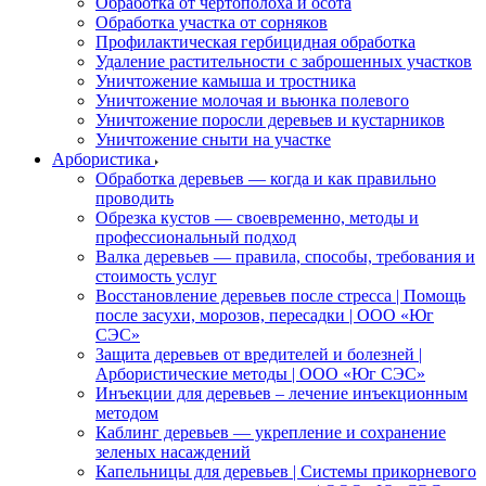
Обработка от чертополоха и осота
Обработка участка от сорняков
Профилактическая гербицидная обработка
Удаление растительности с заброшенных участков
Уничтожение камыша и тростника
Уничтожение молочая и вьюнка полевого
Уничтожение поросли деревьев и кустарников
Уничтожение сныти на участке
Арбористика
Обработка деревьев — когда и как правильно
проводить
Обрезка кустов — своевременно, методы и
профессиональный подход
Валка деревьев — правила, способы, требования и
стоимость услуг
Восстановление деревьев после стресса | Помощь
после засухи, морозов, пересадки | ООО «Юг
СЭС»
Защита деревьев от вредителей и болезней |
Арбористические методы | ООО «Юг СЭС»
Инъекции для деревьев – лечение инъекционным
методом
Каблинг деревьев — укрепление и сохранение
зеленых насаждений
Капельницы для деревьев | Системы прикорневого