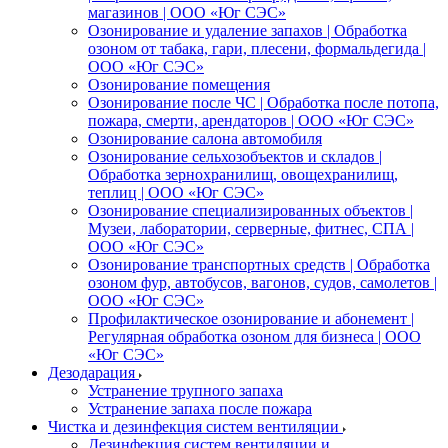
магазинов | ООО «Юг СЭС»
Озонирование и удаление запахов | Обработка
озоном от табака, гари, плесени, формальдегида |
ООО «Юг СЭС»
Озонирование помещения
Озонирование после ЧС | Обработка после потопа,
пожара, смерти, арендаторов | ООО «Юг СЭС»
Озонирование салона автомобиля
Озонирование сельхозобъектов и складов |
Обработка зернохранилищ, овощехранилищ,
теплиц | ООО «Юг СЭС»
Озонирование специализированных объектов |
Музеи, лаборатории, серверные, фитнес, СПА |
ООО «Юг СЭС»
Озонирование транспортных средств | Обработка
озоном фур, автобусов, вагонов, судов, самолетов |
ООО «Юг СЭС»
Профилактическое озонирование и абонемент |
Регулярная обработка озоном для бизнеса | ООО
«Юг СЭС»
Дезодарация
Устранение трупного запаха
Устранение запаха после пожара
Чистка и дезинфекция систем вентиляции
Дезинфекция систем вентиляции и