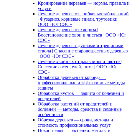
Кронирование деревьев — нормы, правила и
услуги
Лечение деревьев от грибковых заболеваний
| Фузариоз, корневые гнили, трутовики |
ООО «Юг СЭС»
Лечение деревьев от хлороза |
Восстановление хвои и листьев | ООО «Юг
СЭС»
Лечение деревьев с дуплами и трещинами
ствола | Спасение старовозрастных деревьев
| ООО «Юг СЭС»
Лечение хвойных от ржавчины и шютте |
Спасение сосен, елей, пихт | ООО «Юг
СЭС»
Обработка деревьев от короеда —
профессиональные и эффективные методы
защиты
Обработка кустов — защита от болезней и
вредителей
Обработка растений от вредителей и
болезней — методы, средства и сезонные
особенности
Обрезка деревьев — сроки, методы и
стоимость профессиональных услуг
Покос травы — расценки, методы и