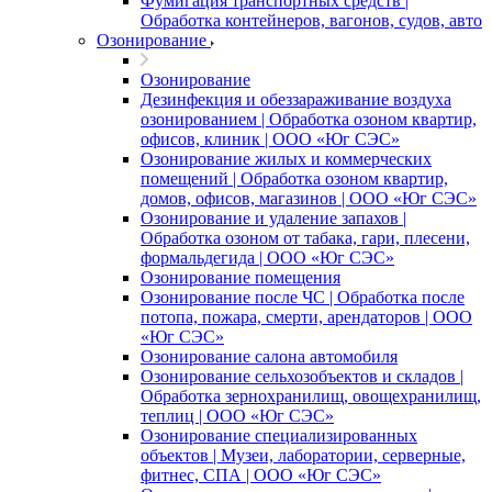
Фумигация транспортных средств |
Обработка контейнеров, вагонов, судов, авто
Озонирование
Озонирование
Дезинфекция и обеззараживание воздуха
озонированием | Обработка озоном квартир,
офисов, клиник | ООО «Юг СЭС»
Озонирование жилых и коммерческих
помещений | Обработка озоном квартир,
домов, офисов, магазинов | ООО «Юг СЭС»
Озонирование и удаление запахов |
Обработка озоном от табака, гари, плесени,
формальдегида | ООО «Юг СЭС»
Озонирование помещения
Озонирование после ЧС | Обработка после
потопа, пожара, смерти, арендаторов | ООО
«Юг СЭС»
Озонирование салона автомобиля
Озонирование сельхозобъектов и складов |
Обработка зернохранилищ, овощехранилищ,
теплиц | ООО «Юг СЭС»
Озонирование специализированных
объектов | Музеи, лаборатории, серверные,
фитнес, СПА | ООО «Юг СЭС»