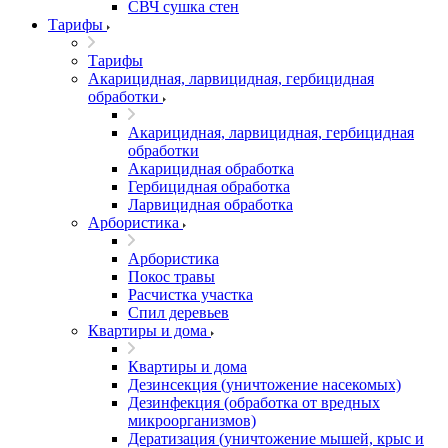
СВЧ сушка стен
Тарифы
Тарифы
Акарицидная, ларвицидная, гербицидная
обработки
Акарицидная, ларвицидная, гербицидная
обработки
Акарицидная обработка
Гербицидная обработка
Ларвицидная обработка
Арбористика
Арбористика
Покос травы
Расчистка участка
Спил деревьев
Квартиры и дома
Квартиры и дома
Дезинсекция (уничтожение насекомых)
Дезинфекция (обработка от вредных
микроорганизмов)
Дератизация (уничтожение мышей, крыс и