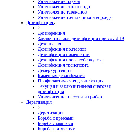
Уничтожение пауков
Уничтожение сколопендр
Уничтожение тараканов
Уничтожение точильщика и короеда
Дезинфекция
Дезинфекция
Заключительная дезинфекция при covid 19
Дезинвазия
Дезинфекция подъездов
Дезинфекция помещений
Дезинфекция после туберкулеза
Дезинфекция транспорта
Демеркуризация
Камерная дезинфекция
Профилактическая дезинфекция
Текущая и заключительная очаговая
дезинфекция
Уничтожение плесени и грибка
Дератизация
Дератизация
Борьба с крысами
Борьба с мышами
Борьба с хомяками