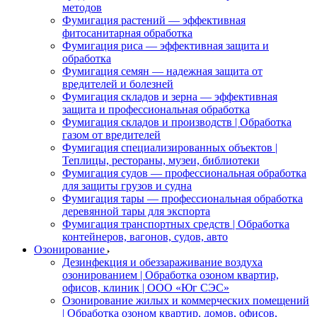
методов
Фумигация растений — эффективная
фитосанитарная обработка
Фумигация риса — эффективная защита и
обработка
Фумигация семян — надежная защита от
вредителей и болезней
Фумигация складов и зерна — эффективная
защита и профессиональная обработка
Фумигация складов и производств | Обработка
газом от вредителей
Фумигация специализированных объектов |
Теплицы, рестораны, музеи, библиотеки
Фумигация судов — профессиональная обработка
для защиты грузов и судна
Фумигация тары — профессиональная обработка
деревянной тары для экспорта
Фумигация транспортных средств | Обработка
контейнеров, вагонов, судов, авто
Озонирование
Дезинфекция и обеззараживание воздуха
озонированием | Обработка озоном квартир,
офисов, клиник | ООО «Юг СЭС»
Озонирование жилых и коммерческих помещений
| Обработка озоном квартир, домов, офисов,