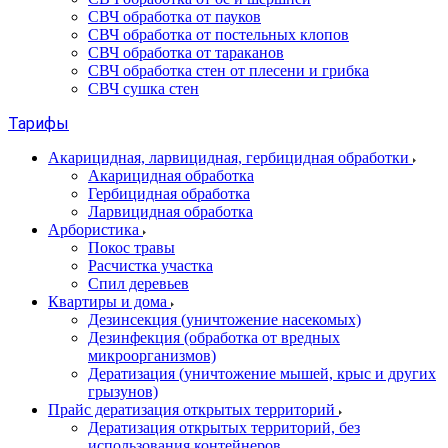
СВЧ обработка от пауков
СВЧ обработка от постельных клопов
СВЧ обработка от тараканов
СВЧ обработка стен от плесени и грибка
СВЧ сушка стен
Тарифы
Акарицидная, ларвицидная, гербицидная обработки
Акарицидная обработка
Гербицидная обработка
Ларвицидная обработка
Арбористика
Покос травы
Расчистка участка
Спил деревьев
Квартиры и дома
Дезинсекция (уничтожение насекомых)
Дезинфекция (обработка от вредных
микроорганизмов)
Дератизация (уничтожение мышей, крыс и других
грызунов)
Прайс дератизация открытых территорий
Дератизация открытых территорий, без
использования контейнеров.