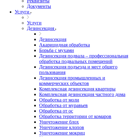
Реквизиты
Документы
Услуги
Услуги
Дезинсекция
Дезинсекция
Акарицидная обработка
Борьба с мухами
Дезинсекция подвала – профессиональная
обработка подвальных помещений
Дезинсекция подъезда и мест общего
пользования
Дезинсекция промышленных и
коммерческих объектов
Комплексная дезинсекция квартиры
Комплексная дезинсекция частного дома
Обработка от моли
Обработка от муравьев
Обработка от ос
Обработка территории от комаров
Уничтожение блох
Уничтожение клопов
Уничтожение мокриц