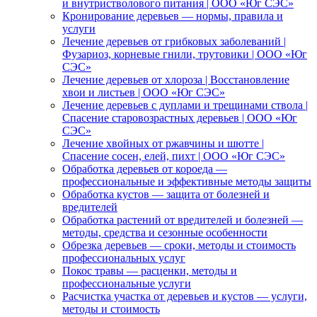
и внутристволового питания | ООО «Юг СЭС»
Кронирование деревьев — нормы, правила и
услуги
Лечение деревьев от грибковых заболеваний |
Фузариоз, корневые гнили, трутовики | ООО «Юг
СЭС»
Лечение деревьев от хлороза | Восстановление
хвои и листьев | ООО «Юг СЭС»
Лечение деревьев с дуплами и трещинами ствола |
Спасение старовозрастных деревьев | ООО «Юг
СЭС»
Лечение хвойных от ржавчины и шютте |
Спасение сосен, елей, пихт | ООО «Юг СЭС»
Обработка деревьев от короеда —
профессиональные и эффективные методы защиты
Обработка кустов — защита от болезней и
вредителей
Обработка растений от вредителей и болезней —
методы, средства и сезонные особенности
Обрезка деревьев — сроки, методы и стоимость
профессиональных услуг
Покос травы — расценки, методы и
профессиональные услуги
Расчистка участка от деревьев и кустов — услуги,
методы и стоимость