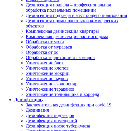
Дезинсекция подвала – профессиональная
обработка подвальных помещений
Дезинсекция подъезда и мест общего пользования
Дезинсекция промышленных и коммерческих
объектов
Комплексная дезинсекция квартиры
Комплексная дезинсекция частного дома
Обработка от моли
Обработка от муравьев
Обработка от ос
Обработка территории от комаров
Уничтожение блох
Уничтожение клопов
Уничтожение мокриц
Уничтожение пауков
Уничтожение сколопендр
Уничтожение тараканов
Уничтожение точильщика и короеда
Дезинфекция
Заключительная дезинфекция при covid 19
Дезинвазия
Дезинфекция подъездов
Дезинфекция помещений
Дезинфекция после туберкулеза