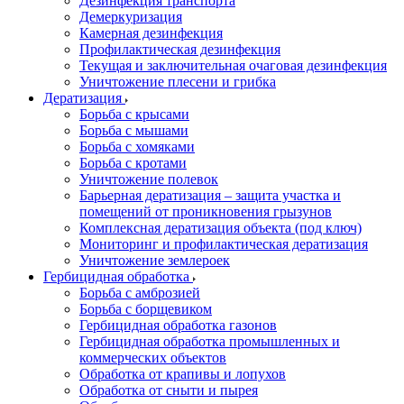
Дезинфекция транспорта
Демеркуризация
Камерная дезинфекция
Профилактическая дезинфекция
Текущая и заключительная очаговая дезинфекция
Уничтожение плесени и грибка
Дератизация
Борьба с крысами
Борьба с мышами
Борьба с хомяками
Борьба с кротами
Уничтожение полевок
Барьерная дератизация – защита участка и
помещений от проникновения грызунов
Комплексная дератизация объекта (под ключ)
Мониторинг и профилактическая дератизация
Уничтожение землероек
Гербицидная обработка
Борьба с амброзией
Борьба с борщевиком
Гербицидная обработка газонов
Гербицидная обработка промышленных и
коммерческих объектов
Обработка от крапивы и лопухов
Обработка от сныти и пырея