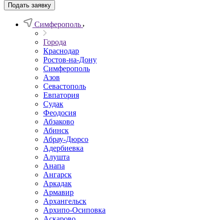
Подать заявку
Симферополь
Города
Краснодар
Ростов-на-Дону
Симферополь
Азов
Севастополь
Евпатория
Судак
Феодосия
Абзаково
Абинск
Абрау-Дюрсо
Адербиевка
Алушта
Анапа
Ангарск
Аркадак
Армавир
Архангельск
Архипо-Осиповка
Аскарово