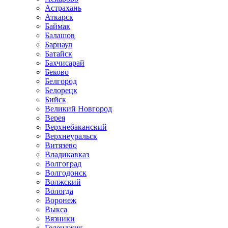
Астрахань
Аткарск
Баймак
Балашов
Барнаул
Батайск
Бахчисарай
Беково
Белгород
Белорецк
Бийск
Великий Новгород
Верея
Верхнебаканский
Верхнеуральск
Витязево
Владикавказ
Волгоград
Волгодонск
Волжский
Вологда
Воронеж
Выкса
Вязники
Геленджик