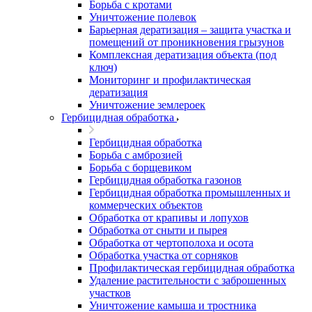
Борьба с кротами
Уничтожение полевок
Барьерная дератизация – защита участка и
помещений от проникновения грызунов
Комплексная дератизация объекта (под
ключ)
Мониторинг и профилактическая
дератизация
Уничтожение землероек
Гербицидная обработка
Гербицидная обработка
Борьба с амброзией
Борьба с борщевиком
Гербицидная обработка газонов
Гербицидная обработка промышленных и
коммерческих объектов
Обработка от крапивы и лопухов
Обработка от сныти и пырея
Обработка от чертополоха и осота
Обработка участка от сорняков
Профилактическая гербицидная обработка
Удаление растительности с заброшенных
участков
Уничтожение камыша и тростника