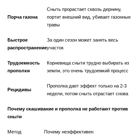
Сныть прорастает сквозь дернину,
Порча газона
портит внешний вид, убивает газонные
травы
Быстрое
За один сезон может занять весь
распространение
участок
Трудоемкость
Корневища сныти трудно выбирать из
прополки
земли, это очень трудоемкий процесс
Прополка дает эффект только на 2-3
Рецидивы
недели, потом сныть отрастает снова
Почему скашивание и прополка не работают против
сныти
Метод
Почему неэффективен