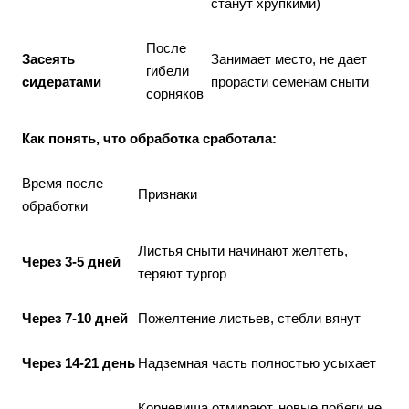
станут хрупкими)
После
Засеять
Занимает место, не дает
гибели
сидератами
прорасти семенам сныти
сорняков
Как понять, что обработка сработала:
Время после
Признаки
обработки
Листья сныти начинают желтеть,
Через 3-5 дней
теряют тургор
Через 7-10 дней
Пожелтение листьев, стебли вянут
Через 14-21 день
Надземная часть полностью усыхает
Корневища отмирают, новые побеги не