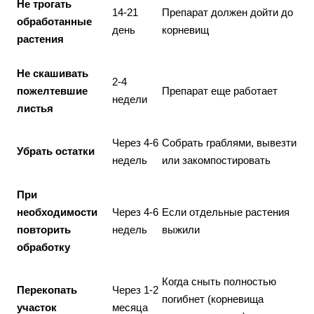
Не трогать
14-21
Препарат должен дойти до
обработанные
день
корневищ
растения
Не скашивать
2-4
пожелтевшие
Препарат еще работает
недели
листья
Через 4-6
Собрать граблями, вывезти
Убрать остатки
недель
или закомпостировать
При
необходимости
Через 4-6
Если отдельные растения
повторить
недель
выжили
обработку
Когда сныть полностью
Перекопать
Через 1-2
погибнет (корневища
участок
месяца