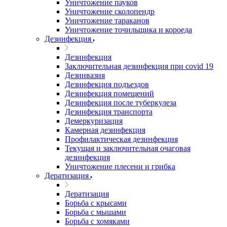
Уничтожение пауков
Уничтожение сколопендр
Уничтожение тараканов
Уничтожение точильщика и короеда
Дезинфекция
Дезинфекция
Заключительная дезинфекция при covid 19
Дезинвазия
Дезинфекция подъездов
Дезинфекция помещений
Дезинфекция после туберкулеза
Дезинфекция транспорта
Демеркуризация
Камерная дезинфекция
Профилактическая дезинфекция
Текущая и заключительная очаговая
дезинфекция
Уничтожение плесени и грибка
Дератизация
Дератизация
Борьба с крысами
Борьба с мышами
Борьба с хомяками