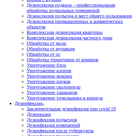
Дезинсекция подвала – профессиональная
обработка подвальных помещений
Дезинсекция подъезда и мест общего пользования
Дезинсекция промышленных и коммерческих
объектов
Комплексная дезинсекция квартиры
Комплексная дезинсекция частного дома
Обработка от моли
Обработка от муравьев
Обработка от ос
Обработка территории от комаров
Уничтожение блох
Уничтожение клопов
Уничтожение мокриц
Уничтожение пауков
Уничтожение сколопендр
Уничтожение тараканов
Уничтожение точильщика и короеда
Дезинфекция
Заключительная дезинфекция при covid 19
Дезинвазия
Дезинфекция подъездов
Дезинфекция помещений
Дезинфекция после туберкулеза