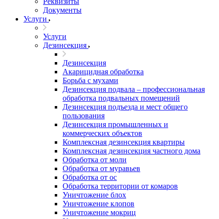
Реквизиты
Документы
Услуги
Услуги
Дезинсекция
Дезинсекция
Акарицидная обработка
Борьба с мухами
Дезинсекция подвала – профессиональная
обработка подвальных помещений
Дезинсекция подъезда и мест общего
пользования
Дезинсекция промышленных и
коммерческих объектов
Комплексная дезинсекция квартиры
Комплексная дезинсекция частного дома
Обработка от моли
Обработка от муравьев
Обработка от ос
Обработка территории от комаров
Уничтожение блох
Уничтожение клопов
Уничтожение мокриц