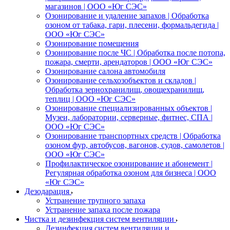
магазинов | ООО «Юг СЭС»
Озонирование и удаление запахов | Обработка
озоном от табака, гари, плесени, формальдегида |
ООО «Юг СЭС»
Озонирование помещения
Озонирование после ЧС | Обработка после потопа,
пожара, смерти, арендаторов | ООО «Юг СЭС»
Озонирование салона автомобиля
Озонирование сельхозобъектов и складов |
Обработка зернохранилищ, овощехранилищ,
теплиц | ООО «Юг СЭС»
Озонирование специализированных объектов |
Музеи, лаборатории, серверные, фитнес, СПА |
ООО «Юг СЭС»
Озонирование транспортных средств | Обработка
озоном фур, автобусов, вагонов, судов, самолетов |
ООО «Юг СЭС»
Профилактическое озонирование и абонемент |
Регулярная обработка озоном для бизнеса | ООО
«Юг СЭС»
Дезодарация
Устранение трупного запаха
Устранение запаха после пожара
Чистка и дезинфекция систем вентиляции
Дезинфекция систем вентиляции и