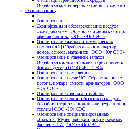
Фумигация транспортных средств |
Обработка контейнеров, вагонов, судов, авто
Озонирование
Озонирование
Дезинфекция и обеззараживание воздуха
озонированием | Обработка озоном квартир,
офисов, клиник | ООО «Юг СЭС»
Озонирование жилых и коммерческих
помещений | Обработка озоном квартир,
домов, офисов, магазинов | ООО «Юг СЭС»
Озонирование и удаление запахов |
Обработка озоном от табака, гари, плесени,
формальдегида | ООО «Юг СЭС»
Озонирование помещения
Озонирование после ЧС | Обработка после
потопа, пожара, смерти, арендаторов | ООО
«Юг СЭС»
Озонирование салона автомобиля
Озонирование сельхозобъектов и складов |
Обработка зернохранилищ, овощехранилищ,
теплиц | ООО «Юг СЭС»
Озонирование специализированных
объектов | Музеи, лаборатории, серверные,
фитнес, СПА | ООО «Юг СЭС»