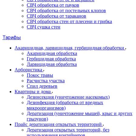
СВЧ обработка от пауков
СВЧ обработка от постельных клопов
СВЧ обработка от тараканов
СВЧ обработка стен от плесени и грибка
СВЧ сушка стен
Тарифы
Акарицидная, ларвицидная, гербицидная обработки
Акарицидная обработка
Гербицидная обработка
Ларвицидная обработка
Арбористика
Покос травы
Расчистка участка
Спил деревьев
Квартиры и дома
Дезинсекция (уничтожение насекомых)
Дезинфекция (обработка от вредных
микроорганизмов)
Дератизация (уничтожение мышей, крыс и других
грызунов)
Прайс дератизация открытых территорий
Дератизация открытых территорий, без
использования контейнеров.