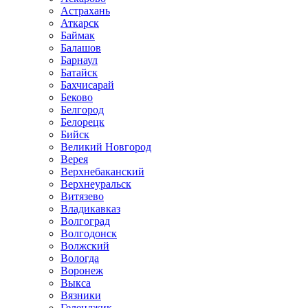
Астрахань
Аткарск
Баймак
Балашов
Барнаул
Батайск
Бахчисарай
Беково
Белгород
Белорецк
Бийск
Великий Новгород
Верея
Верхнебаканский
Верхнеуральск
Витязево
Владикавказ
Волгоград
Волгодонск
Волжский
Вологда
Воронеж
Выкса
Вязники
Геленджик