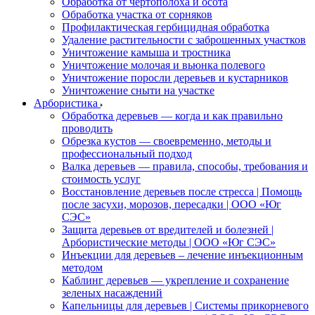
Обработка от чертополоха и осота
Обработка участка от сорняков
Профилактическая гербицидная обработка
Удаление растительности с заброшенных участков
Уничтожение камыша и тростника
Уничтожение молочая и вьюнка полевого
Уничтожение поросли деревьев и кустарников
Уничтожение сныти на участке
Арбористика
Обработка деревьев — когда и как правильно
проводить
Обрезка кустов — своевременно, методы и
профессиональный подход
Валка деревьев — правила, способы, требования и
стоимость услуг
Восстановление деревьев после стресса | Помощь
после засухи, морозов, пересадки | ООО «Юг
СЭС»
Защита деревьев от вредителей и болезней |
Арбористические методы | ООО «Юг СЭС»
Инъекции для деревьев – лечение инъекционным
методом
Каблинг деревьев — укрепление и сохранение
зеленых насаждений
Капельницы для деревьев | Системы прикорневого