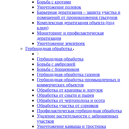
Борьба с кротами
Уничтожение полевок
Барьерная дератизация – защита участка и
помещений от проникновения грызунов
Комплексная дератизация объекта (под
ключ)
Мониторинг и профилактическая
дератизация
Уничтожение землероек
Гербицидная обработка
Гербицидная обработка
Борьба с амброзией
Борьба с борщевиком
Гербицидная обработка газонов
Гербицидная обработка промышленных и
коммерческих объектов
Обработка от крапивы и лопухов
Обработка от сныти и пырея
Обработка от чертополоха и осота
Обработка участка от сорняков
Профилактическая гербицидная обработка
Удаление растительности с заброшенных
участков
Уничтожение камыша и тростника