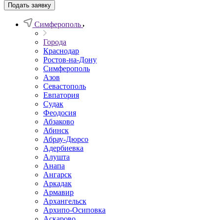
Подать заявку
Симферополь
Города
Краснодар
Ростов-на-Дону
Симферополь
Азов
Севастополь
Евпатория
Судак
Феодосия
Абзаково
Абинск
Абрау-Дюрсо
Адербиевка
Алушта
Анапа
Ангарск
Аркадак
Армавир
Архангельск
Архипо-Осиповка
Аскарово