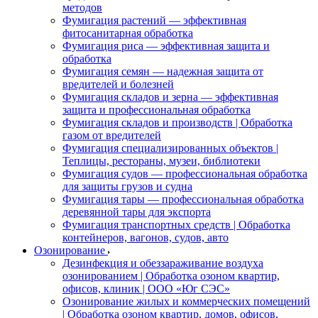
методов
Фумигация растений — эффективная
фитосанитарная обработка
Фумигация риса — эффективная защита и
обработка
Фумигация семян — надежная защита от
вредителей и болезней
Фумигация складов и зерна — эффективная
защита и профессиональная обработка
Фумигация складов и производств | Обработка
газом от вредителей
Фумигация специализированных объектов |
Теплицы, рестораны, музеи, библиотеки
Фумигация судов — профессиональная обработка
для защиты грузов и судна
Фумигация тары — профессиональная обработка
деревянной тары для экспорта
Фумигация транспортных средств | Обработка
контейнеров, вагонов, судов, авто
Озонирование
Дезинфекция и обеззараживание воздуха
озонированием | Обработка озоном квартир,
офисов, клиник | ООО «Юг СЭС»
Озонирование жилых и коммерческих помещений
| Обработка озоном квартир, домов, офисов,