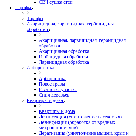
СВЧ сушка стен
Тарифы
Тарифы
Акарицидная, ларвицидная, гербицидная
обработки
Акарицидная, ларвицидная, гербицидная
обработки
Акарицидная обработка
Гербицидная обработка
Ларвицидная обработка
Арбористика
Арбористика
Покос травы
Расчистка участка
Спил деревьев
Квартиры и дома
Квартиры и дома
Дезинсекция (уничтожение насекомых)
Дезинфекция (обработка от вредных
микроорганизмов)
Дератизация (уничтожение мышей, крыс и