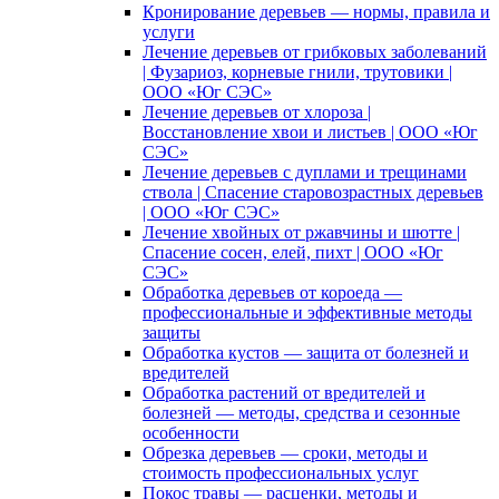
Кронирование деревьев — нормы, правила и
услуги
Лечение деревьев от грибковых заболеваний
| Фузариоз, корневые гнили, трутовики |
ООО «Юг СЭС»
Лечение деревьев от хлороза |
Восстановление хвои и листьев | ООО «Юг
СЭС»
Лечение деревьев с дуплами и трещинами
ствола | Спасение старовозрастных деревьев
| ООО «Юг СЭС»
Лечение хвойных от ржавчины и шютте |
Спасение сосен, елей, пихт | ООО «Юг
СЭС»
Обработка деревьев от короеда —
профессиональные и эффективные методы
защиты
Обработка кустов — защита от болезней и
вредителей
Обработка растений от вредителей и
болезней — методы, средства и сезонные
особенности
Обрезка деревьев — сроки, методы и
стоимость профессиональных услуг
Покос травы — расценки, методы и