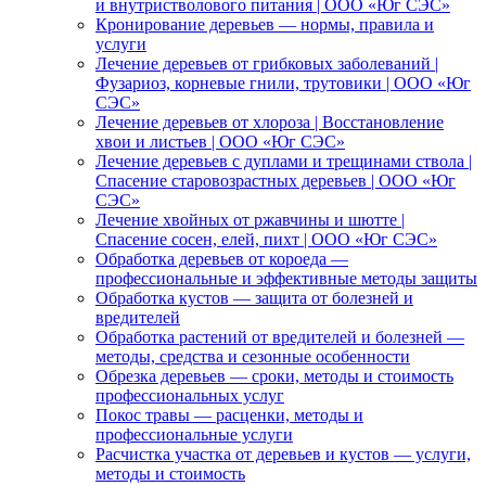
и внутристволового питания | ООО «Юг СЭС»
Кронирование деревьев — нормы, правила и
услуги
Лечение деревьев от грибковых заболеваний |
Фузариоз, корневые гнили, трутовики | ООО «Юг
СЭС»
Лечение деревьев от хлороза | Восстановление
хвои и листьев | ООО «Юг СЭС»
Лечение деревьев с дуплами и трещинами ствола |
Спасение старовозрастных деревьев | ООО «Юг
СЭС»
Лечение хвойных от ржавчины и шютте |
Спасение сосен, елей, пихт | ООО «Юг СЭС»
Обработка деревьев от короеда —
профессиональные и эффективные методы защиты
Обработка кустов — защита от болезней и
вредителей
Обработка растений от вредителей и болезней —
методы, средства и сезонные особенности
Обрезка деревьев — сроки, методы и стоимость
профессиональных услуг
Покос травы — расценки, методы и
профессиональные услуги
Расчистка участка от деревьев и кустов — услуги,
методы и стоимость