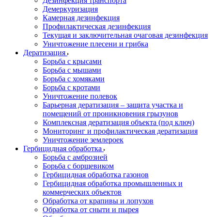
Дезинфекция транспорта
Демеркуризация
Камерная дезинфекция
Профилактическая дезинфекция
Текущая и заключительная очаговая дезинфекция
Уничтожение плесени и грибка
Дератизация
Борьба с крысами
Борьба с мышами
Борьба с хомяками
Борьба с кротами
Уничтожение полевок
Барьерная дератизация – защита участка и
помещений от проникновения грызунов
Комплексная дератизация объекта (под ключ)
Мониторинг и профилактическая дератизация
Уничтожение землероек
Гербицидная обработка
Борьба с амброзией
Борьба с борщевиком
Гербицидная обработка газонов
Гербицидная обработка промышленных и
коммерческих объектов
Обработка от крапивы и лопухов
Обработка от сныти и пырея